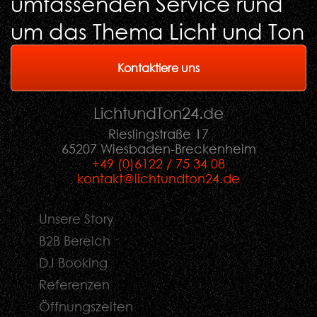
umfassenden Service rund
um das Thema Licht und Ton
Kontaktiere uns
LichtundTon
24
.de
Rieslingstraße 17
65207 Wiesbaden-Breckenheim
+49 (0)6122 / 75 34 08
kontakt@lichtundton24.de
Unsere Story
B2B Bereich
DJ Booking
Referenzen
Öffnungszeiten