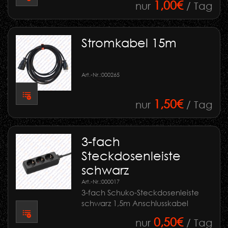
1,00€
nur
/ Tag
Stromkabel 15m
Art.-Nr.:
000265
1,50€
nur
/ Tag
3-fach
Steckdosenleiste
schwarz
Art.-Nr.:
000017
3-fach Schuko-Steckdosenleiste
schwarz 1,5m Anschlusskabel
0,50€
nur
/ Tag