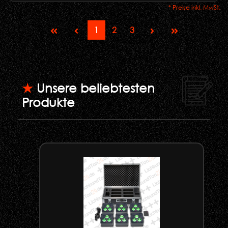
* Preise inkl. MwSt.
1
2
3
★
Unsere beliebtesten
Produkte