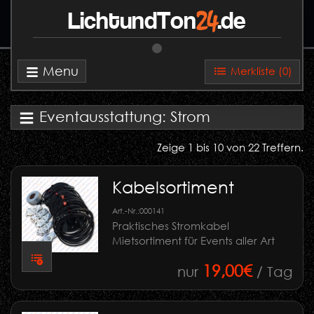
24
LichtundTon
.de
Menu
Merkliste (
0
)
Eventausstattung: Strom
Zeige 1 bis 10 von 22 Treffern.
Kabelsortiment
Art.-Nr.:
000141
Praktisches Stromkabel
Mietsortiment für Events aller Art
19,00€
nur
/ Tag