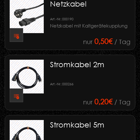
Netzkabel
Art.-Nr.:
000190
Netzkabel mit Kaltgerätekupplung
0,50€
nur
/ Tag
Stromkabel 2m
Art.-Nr.:
000266
0,20€
nur
/ Tag
Stromkabel 5m