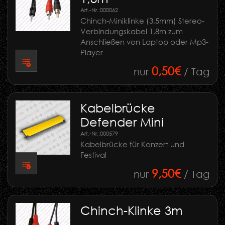
Art.-Nr.:
000062
Chinch-Miniklinke (3,5mm) Stereo-
Verbindungskabel 1,8m zum
Anschließen von Laptop oder Mp3-
Player
0,50€
nur
/ Tag
Kabelbrücke
Defender Mini
Art.-Nr.:
000579
Kabelbrücke für Konzert und
Festival
9,50€
nur
/ Tag
Chinch-Klinke 3m