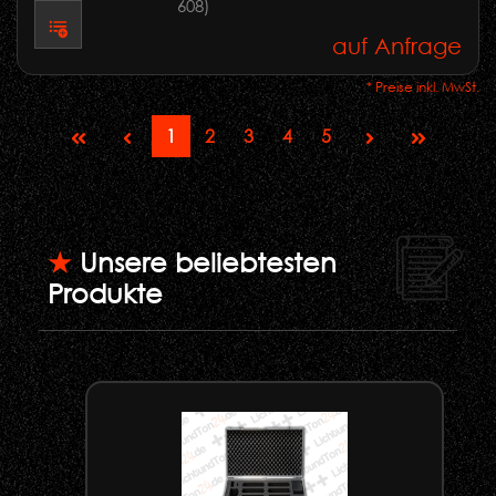
608)
auf Anfrage
* Preise inkl. MwSt.
1
2
3
4
5
★
Unsere beliebtesten
Produkte