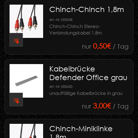
Chinch-Chinch 1,8m
Art.-Nr.:
000058
Chinch-Chinch Stereo-
Verbindungskabel 1,8m
0,50€
nur
/ Tag
Kabelbrücke
Defender Office grau
Art.-Nr.:
000630
unauffällige Kabelbrücke in grau
3,00€
nur
/ Tag
Chinch-Miniklinke
1,8m