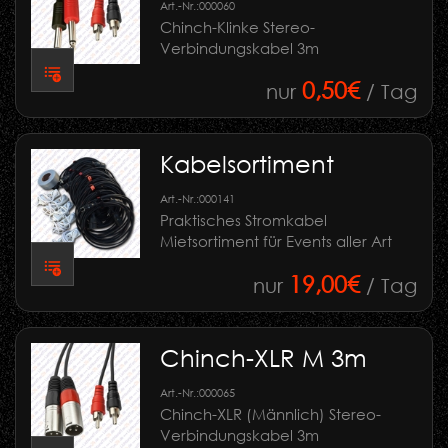
Art.-Nr.:
000060
Chinch-Klinke Stereo-
Verbindungskabel 3m
0,50€
nur
/ Tag
Kabelsortiment
Art.-Nr.:
000141
Praktisches Stromkabel
Mietsortiment für Events aller Art
19,00€
nur
/ Tag
Chinch-XLR M 3m
Art.-Nr.:
000065
Chinch-XLR (Männlich) Stereo-
Verbindungskabel 3m