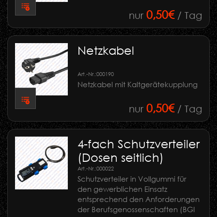
0,50€
nur
/ Tag
Netzkabel
Art.-Nr.:
000190
Netzkabel mit Kaltgerätekupplung
0,50€
nur
/ Tag
4-fach Schutzverteiler
(Dosen seitlich)
Art.-Nr.:
000022
Schutzverteiler in Vollgummi für
den gewerblichen Einsatz
entsprechend den Anforderungen
der Berufsgenossenschaften (BGI