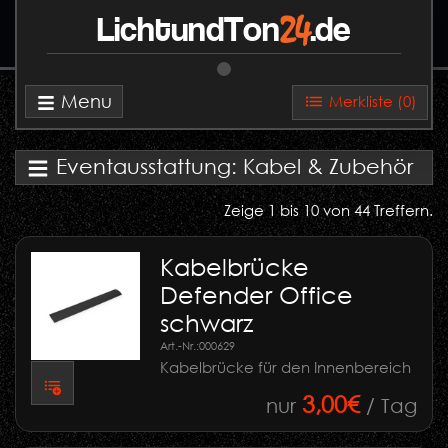
24
LichtundTon
.de
Menu
Merkliste (
0
)
Eventausstattung: Kabel & Zubehör
Zeige 1 bis 10 von 44 Treffern.
Kabelbrücke
Defender Office
schwarz
Art.-Nr.:
000629
Kabelbrücke für den Innenbereich
3,00€
nur
/ Tag