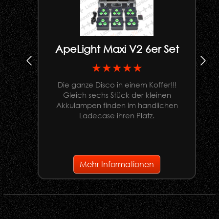
ApeLight Maxi V2 6er Set
★★★★★
Die ganze Disco in einem Koffer!!!
Gleich sechs Stück der kleinen
U
Akkulampen finden im handlichen
Ladecase ihren Platz.
G
Mehr Informationen