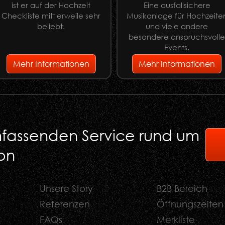
ist er auf der Hochzeit
Eine ausfallsichere
Checkliste mittlerweile sehr
Musikanlage für Hochzeite
beliebt.
und viele andere
besondere anspruchsvoll
Events.
Mehr Informationen
Mehr Informationen
umfassenden Service rund um
on
Unsere Story
B2B Bereich
Referenzen
Öffnungszeiten
FAQs
Merkliste