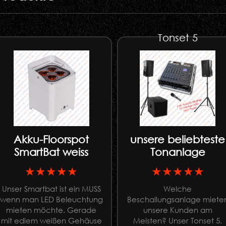
Tonset 5
Akku-Floorspot
unsere beliebteste
SmartBat weiss
Tonanlage
★★★★★
★★★★★
Unser Smartbat ist ein MUSS
Welche
wenn man LED Beleuchtung
Beschallungsanlage miete
mieten möchte. Gerade
unsere Kunden am
mit edlem weißen Gehäuse
Meisten? Unser Tonset 5.