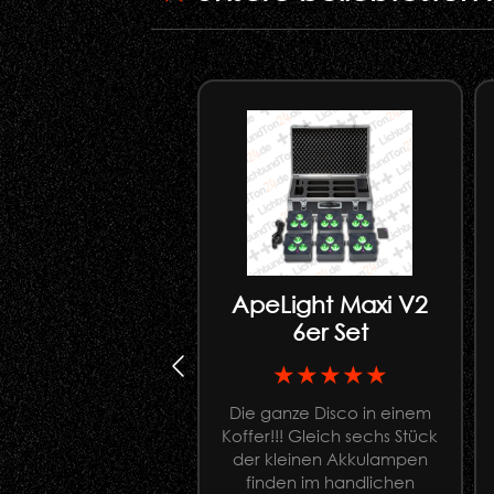
ApeLight Maxi V2
6er Set
★★★★★
Die ganze Disco in einem
Koffer!!! Gleich sechs Stück
der kleinen Akkulampen
finden im handlichen