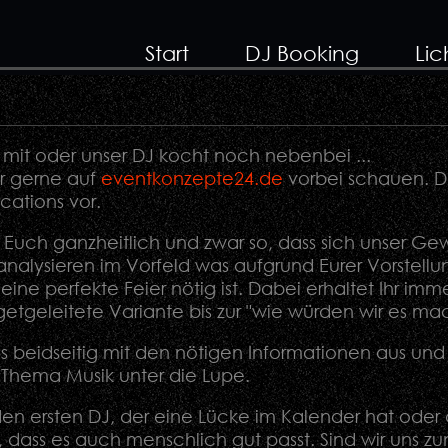
Start
DJ Booking
Lic
r mit oder unser DJ kocht noch nebenbei ...
hr gerne auf
eventkonzepte24.de
vorbei schauen. Do
cations vor.
 Euch ganzheitlich und zwar so, dass sich unser Gew
analysieren im Vorfeld was aufgrund Eurer Vorstellu
eine perfekte Feier nötig ist. Dabei erhaltet Ihr i
getgeleitete Variante bis zur "wie würden wir es m
uns beidseitig mit den nötigen Informationen aus un
Thema Musik unter die Lupe.
den ersten DJ, der eine Lücke im Kalender hat oder
, dass es auch menschlich gut passt. Sind wir uns z