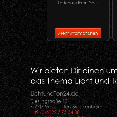
Ladecase ihren Platz.
Mehr Informationen
Wir bieten Dir einen 
das Thema Licht und T
LichtundTon
24
.de
Rieslingstraße 17
65207 Wiesbaden-Breckenheim
+49 (0)6122 / 75 34 08