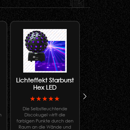
Lichteffekt Starburst
Ständer f
Hex LED
Apesticks 1
★★★★★
★★★★
Die Selbstleuchtende
Lichtständer für f
n
Discokugel wirft die
Montage von Ape
farbigen Punkte durch den
(Apestick 4, Apest
Raum an die Wände und
Apestick XL