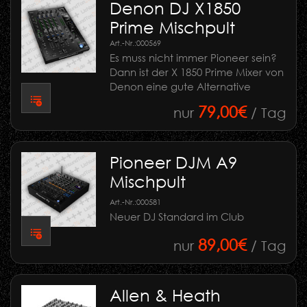
Denon DJ X1850
Prime Mischpult
Art.-Nr.:
000569
Es muss nicht immer Pioneer sein?
Dann ist der X 1850 Prime Mixer von
Denon eine gute Alternative
79,00€
nur
/ Tag
Pioneer DJM A9
Mischpult
Art.-Nr.:
000581
Neuer DJ Standard im Club
89,00€
nur
/ Tag
Allen & Heath