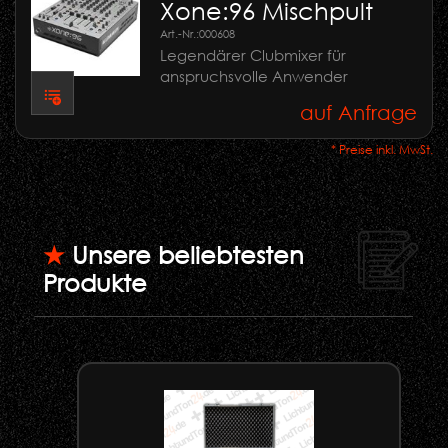
Xone:96 Mischpult
Art.-Nr.:
000608
Legendärer Clubmixer für
anspruchsvolle Anwender
auf Anfrage
* Preise inkl. MwSt.
★
Unsere beliebtesten
Produkte