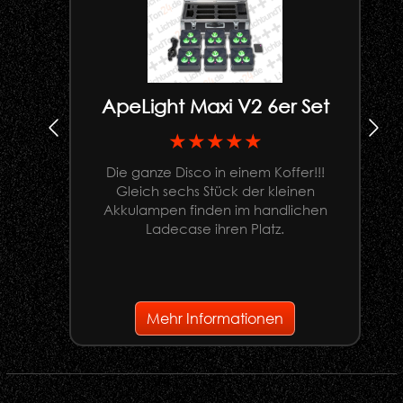
ApeLight Maxi V2 6er Set
★★★★★
Die ganze Disco in einem Koffer!!!
Gleich sechs Stück der kleinen
U
Akkulampen finden im handlichen
Ladecase ihren Platz.
G
Mehr Informationen