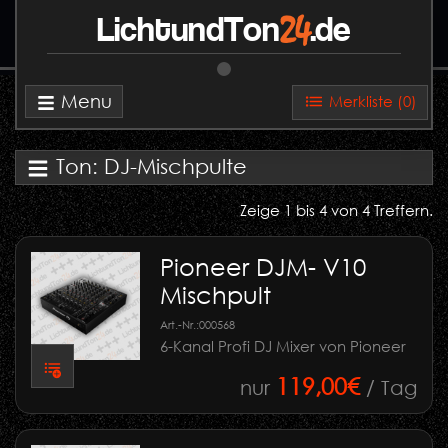
24
LichtundTon
.de
Menu
Merkliste (
0
)
Ton: DJ-Mischpulte
Zeige 1 bis 4 von 4 Treffern.
Pioneer DJM- V10
Mischpult
Art.-Nr.:
000568
6-Kanal Profi DJ Mixer von Pioneer
119,00€
nur
/ Tag