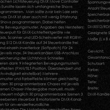
nfachen Lichtsteuerung DMX Move Controller
Spannungsve
n Eurolite lassen sich umfangreiche Shows
Anzahl Steu
ogrammieren. Man sollte zwar kein Laie sein
Speicherbar
 was DMX ist aber auch mit wenig Erfahrung
Speicherbar
le Shows programmieren. Dabei helfen
DMX512/RD
te Bewegungsmuster. Angaben des Herstellers:
teuerpult für DMX-Lichteffektgeräte wie
Geeignete 
ds, Scanner und LED-Scheinwerfer mit RGBW-
Maße (L x B x
ng 512 DMX-Kanäle auf 34 Steuerkanäle frei
nd einzeln invertierbar (Softpatch) Für 24
Gewicht:
 jeweils max. 34 Steuerkanälen USB-Anschluss
Gesamtansch
peicherung der Lichtshows Schnelles
ren dank 9 integrierten Bewegungsmustern
Schutzart:
ffekten (PAN/TILT-Position, Überblendzeit und
Farbe:
hwindigkeit einstellbar) Mehrere
Höhe:
uster und Farbeffekte können gleichzeitig
Tiefe:
rden 30 programmierbare Chases mit jeweils
Breite:
 Szenen Chaser-Wiedergabe manuell, musik-
esteuert möglich 30 programmierbare Szenen 3
DMX-Kanäle
ebenen steuerbar 8 motorisierte DMX-Kanal-
en für anwenderfreundliche
glichkeiten Die Motorfader verschaffen Ihnen