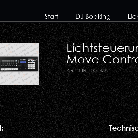
Start
DJ Booking
Lic
Lichtsteueru
Move Control
ART.-NR.: 000455
:
Technisc