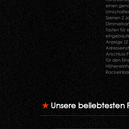
einen gena
Umschalten
Szenen 2 Jo
Dimmerkanä
Tasten für
eingebaute
Anzeige (2
Adresseinst
Anschluss 
für den Ein
Höheneinhe
Rackein
★
Unsere beliebtesten 