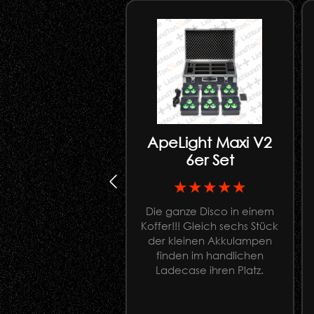
ApeLight Maxi V2
6er Set
★★★★★
Die ganze Disco in einem
Koffer!!! Gleich sechs Stück
der kleinen Akkulampen
finden im handlichen
Ladecase ihren Platz.