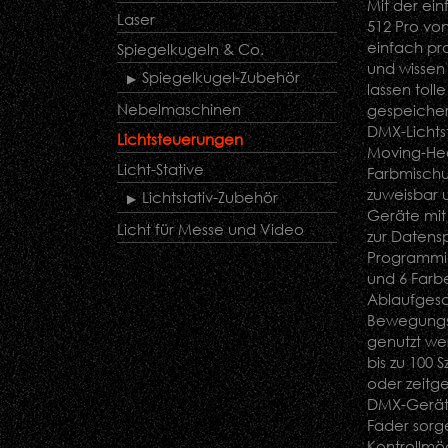
Mit der ei
Laser
512 Pro vo
einfach pr
Spiegelkugeln & Co.
und wissen
Spiegelkugel-Zubehör
lassen tol
Nebelmaschinen
gespeicher
DMX-Lichts
Lichtsteuerungen
Moving-Hea
Licht-Stative
Farbmischu
zuweisbar u
Lichtstativ-Zubehör
Geräte mit
Licht für Messe und Video
zur Datens
Programmie
und 6 Farbe
Ablaufgesc
Bewegungsm
genutzt we
bis zu 100
oder zeitg
DMX-Geräte
Fader sorg
Kontrollmö